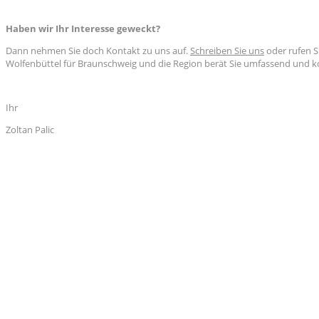
Haben wir Ihr Interesse geweckt?
Dann nehmen Sie doch Kontakt zu uns auf.
Schreiben Sie uns
oder rufen Si
Wolfenbüttel für Braunschweig und die Region berät Sie umfassend und 
Ihr
Zoltan Palic
© 2006 - 2020
Parkett Palic • Mobil: 0160 8307838 •
Impressum & Datenschutz
•
E-Mail sc