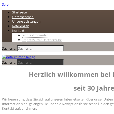
Scroll
Startseite
Unternehmen
Unsere Leistungen
Referenzen
Kontakt
Kontaktformular
Impressum / Datenschutz
Suchen ...
Suchen ...
Herzlich willkommen bei P
seit 30 Jah
Wir freuen uns, dass Sie sich auf unseren Internetseiten über unser Unt
Information sind, gelangen Sie über die Navigationsleiste schnell in den 
Kontakt aufzunehmen
.