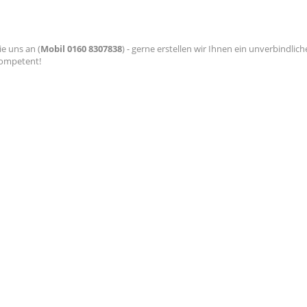
e uns an (
Mobil 0160 8307838
) - gerne erstellen wir Ihnen ein unverbindlic
kompetent!
hreiben