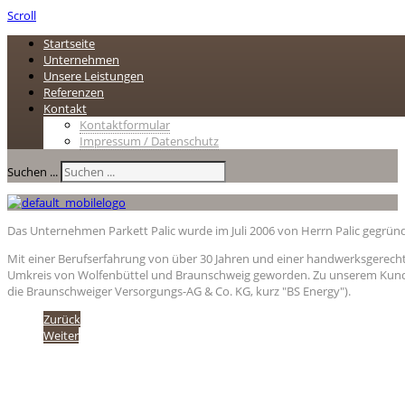
Scroll
Startseite
Unternehmen
Unsere Leistungen
Referenzen
Kontakt
Kontaktformular
Impressum / Datenschutz
Suchen ...
Das Unternehmen Parkett Palic wurde im Juli 2006 von Herrn Palic gegründ
Mit einer Berufserfahrung von über 30 Jahren und einer handwerksgerecht
Umkreis von Wolfenbüttel und Braunschweig geworden. Zu unserem Kunden
die Braunschweiger Versorgungs-AG & Co. KG, kurz "BS Energy").
Zurück
Weiter