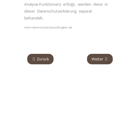
Analyse-Funktionen) erfolgt, werden diese in
dieser Datenschutzerklärung separat
behandelt.
mein-datenschutzbeauftragter.de
Zurück
Weiter
© 2006 - 2020
Parkett Palic • Mobil: 0160 8307838 •
Impressum &