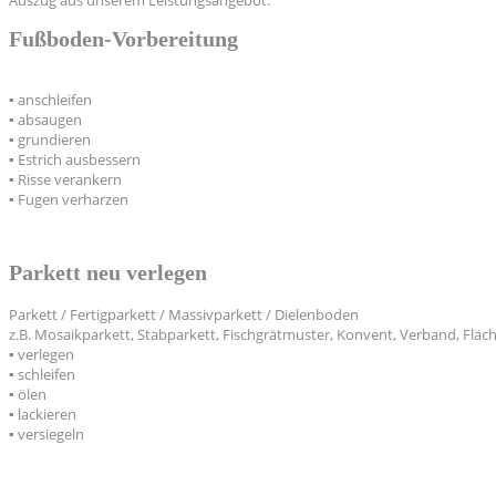
Fußboden-Vorbereitung
▪ anschleifen
▪ absaugen
▪ grundieren
▪ Estrich ausbessern
▪ Risse verankern
▪ Fugen verharzen
Parkett neu verlegen
Parkett / Fertigparkett / Massivparkett / Dielenboden
z.B. Mosaikparkett, Stabparkett, Fischgrätmuster, Konvent, Verband, Flä
▪ verlegen
▪ schleifen
▪ ölen
▪ lackieren
▪ versiegeln